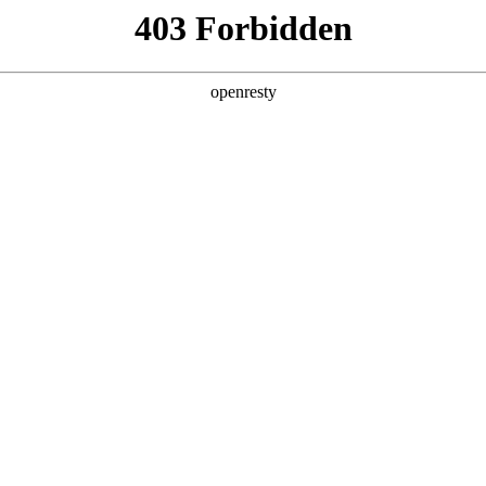
，助力企业
预期
用弱，决策效率被拖垮
顿